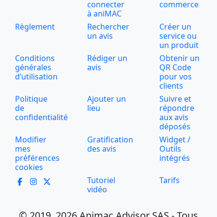
connecter
commerce
à aniMAC
Règlement
Rechercher
Créer un
un avis
service ou
un produit
Conditions
Rédiger un
Obtenir un
générales
avis
QR Code
d’utilisation
pour vos
clients
Politique
Ajouter un
Suivre et
de
lieu
répondre
confidentialité
aux avis
déposés
Modifier
Gratification
Widget /
mes
des avis
Outils
préférences
intégrés
cookies
Tutoriel
Tarifs
vidéo
© 2019, 2026 Animac Advisor SAS - Tous