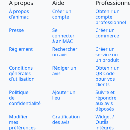
A propos
Aide
Professionne
À propos
Créer un
Obtenir un
d'animac
compte
compte
professionnel
Presse
Se
Créer un
connecter
commerce
à aniMAC
Règlement
Rechercher
Créer un
un avis
service ou
un produit
Conditions
Rédiger un
Obtenir un
générales
avis
QR Code
d’utilisation
pour vos
clients
Politique
Ajouter un
Suivre et
de
lieu
répondre
confidentialité
aux avis
déposés
Modifier
Gratification
Widget /
mes
des avis
Outils
préférences
intégrés