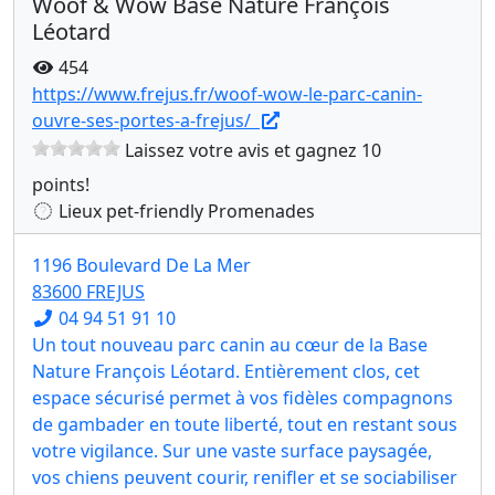
Woof & Wow Base Nature François
Léotard
454
https://www.frejus.fr/woof-wow-le-parc-canin-
ouvre-ses-portes-a-frejus/
Laissez votre avis et gagnez 10
points!
Lieux pet-friendly Promenades
1196 Boulevard De La Mer
83600 FREJUS
04 94 51 91 10
Un tout nouveau parc canin au cœur de la Base
Nature François Léotard. Entièrement clos, cet
espace sécurisé permet à vos fidèles compagnons
de gambader en toute liberté, tout en restant sous
votre vigilance. Sur une vaste surface paysagée,
vos chiens peuvent courir, renifler et se sociabiliser