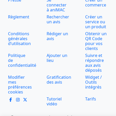
Presse
Se
Créer un
connecter
commerce
à aniMAC
Règlement
Rechercher
Créer un
un avis
service ou
un produit
Conditions
Rédiger un
Obtenir un
générales
avis
QR Code
d’utilisation
pour vos
clients
Politique
Ajouter un
Suivre et
de
lieu
répondre
confidentialité
aux avis
déposés
Modifier
Gratification
Widget /
mes
des avis
Outils
préférences
intégrés
cookies
Tutoriel
Tarifs
vidéo