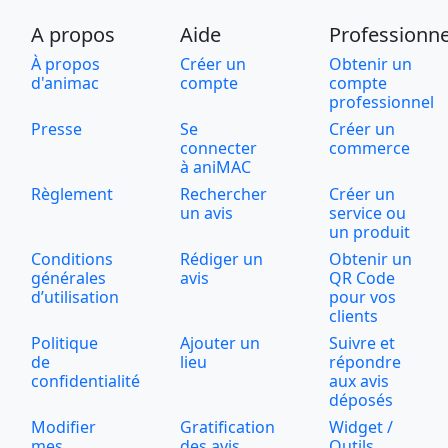
A propos
Aide
Professionne
À propos
Créer un
Obtenir un
d'animac
compte
compte
professionnel
Presse
Se
Créer un
connecter
commerce
à aniMAC
Règlement
Rechercher
Créer un
un avis
service ou
un produit
Conditions
Rédiger un
Obtenir un
générales
avis
QR Code
d’utilisation
pour vos
clients
Politique
Ajouter un
Suivre et
de
lieu
répondre
confidentialité
aux avis
déposés
Modifier
Gratification
Widget /
mes
des avis
Outils