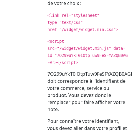
de votre choix :
<link rel="stylesheet"
type="text/css"
href="/widget/widget.min.css">
<script
src="/widget/widget.min.js" data-
id="7O299uYkT0iOtpTuw9FeSFYAZQB0AG
EA"></script>
7O299uYkT0iOtpTuw9FeSFYAZQB0AG
doit correspondre à l'identifiant de
votre commerce, service ou
produot. Vous devez donc le
remplacer pour faire afficher votre
note.
Pour connaître votre identifiant,
vous devez aller dans votre profil et