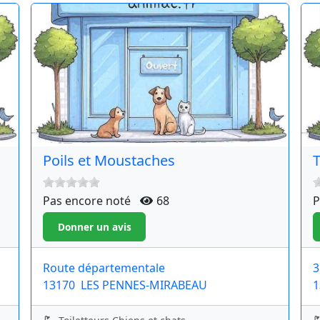
Poils et Moustaches
T
Pas encore noté
68
P
Route départementale
3
13170
LES PENNES-MIRABEAU
1