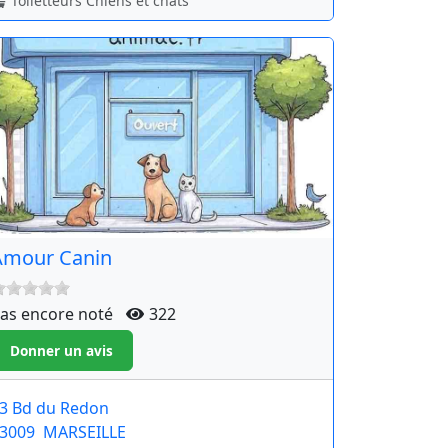
Toiletteurs Chiens et chats
Amour Canin
as encore noté
322
3 Bd du Redon
3009
MARSEILLE