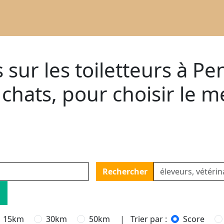
s sur les toiletteurs à P
 chats, pour choisir le m
Rechercher
15km
30km
50km
| Trier par :
Score