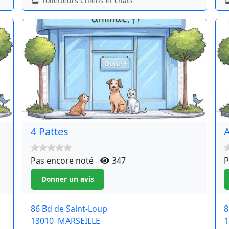
Toiletteurs Chiens et chats
4 Pattes
Pas encore noté
347
P
86 Bd de Saint-Loup
8
13010
MARSEILLE
1