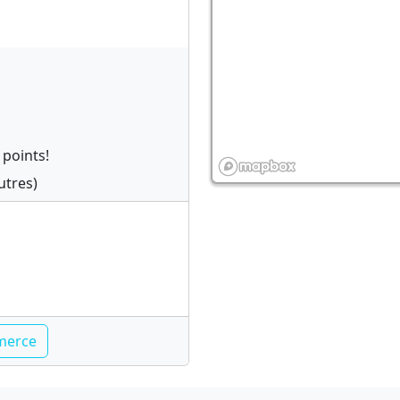
 points!
utres)