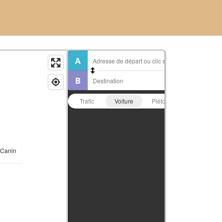
Trafic
Voiture
Piéton
Vélo
 Canin