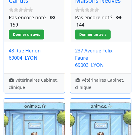
Canuts
Maisons Neuves
Pas encore noté
Pas encore noté
159
144
43 Rue Henon
237 Avenue Felix
69004
LYON
Faure
69003
LYON
Vétérinaires Cabinet,
Vétérinaires Cabinet,
clinique
clinique