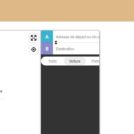
Trafic
Voiture
Piéton
Vélo
ue