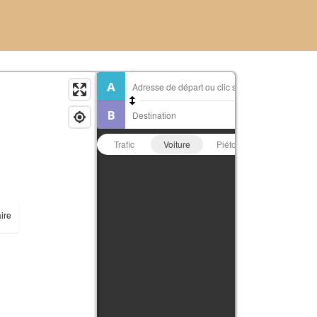
Trafic
Voiture
Piéton
Vélo
ire