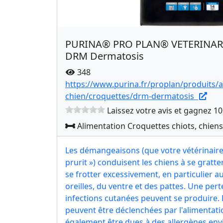
​PURINA® PRO PLAN® VETERINARY
DRM Dermatosis
348
https://www.purina.fr/proplan/produits/a
chien/croquettes/drm-dermatosis
Laissez votre avis et gagnez 10
Alimentation Croquettes chiots, chiens
Les démangeaisons (que votre vétérinaire
prurit ») conduisent les chiens à se gratter
se frotter excessivement, en particulier au
oreilles, du ventre et des pattes. Une pert
infections cutanées peuvent se produire. 
peuvent être déclenchées par l'alimentat
également être dues à des allergènes en