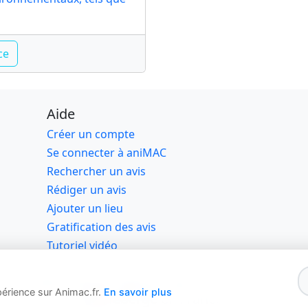
Aide
Créer un compte
Se connecter à aniMAC
Rechercher un avis
Rédiger un avis
Ajouter un lieu
Gratification des avis
Tutoriel vidéo
019, 2026 Animac Advisor SAS - Tous droits rése
périence sur Animac.fr.
En savoir plus
🇫🇷Hébergé en France