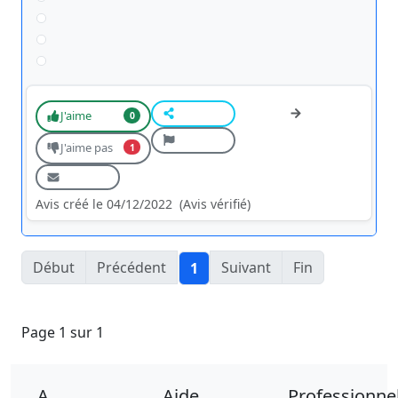
J'aime
0
J'aime pas
1
Avis créé le 04/12/2022
(Avis vérifié)
Début
Précédent
Suivant
Fin
1
Page 1 sur 1
A
Aide
Professionne