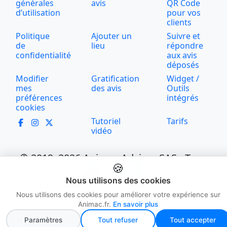
générales
avis
QR Code
d’utilisation
pour vos
clients
Politique
Ajouter un
Suivre et
de
lieu
répondre
confidentialité
aux avis
déposés
Modifier
Gratification
Widget /
mes
des avis
Outils
préférences
intégrés
cookies
Tutoriel
Tarifs
vidéo
© 2019, 2026 Animac Advisor SAS - Tous
🍪
droits réservés
🇫🇷Hébergé en France
Nous utilisons des cookies
Nous utilisons des cookies pour améliorer votre expérience sur
Animac.fr.
En savoir plus
Paramètres
Tout refuser
Tout accepter