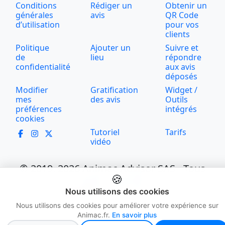
Conditions
Rédiger un
Obtenir un
générales
avis
QR Code
d’utilisation
pour vos
clients
Politique
Ajouter un
Suivre et
de
lieu
répondre
confidentialité
aux avis
déposés
Modifier
Gratification
Widget /
mes
des avis
Outils
préférences
intégrés
cookies
Tutoriel
Tarifs
vidéo
© 2019, 2026 Animac Advisor SAS - Tous
🍪
droits réservés
🇫🇷Hébergé en France
Nous utilisons des cookies
Nous utilisons des cookies pour améliorer votre expérience sur
Animac.fr.
En savoir plus