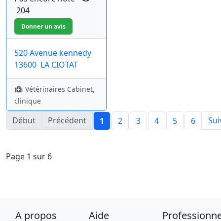
204
520 Avenue kennedy
13600
LA CIOTAT
Vétérinaires Cabinet,
clinique
Début
Précédent
Sui
1
2
3
4
5
6
Page 1 sur 6
A propos
Aide
Professionne