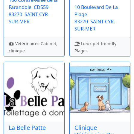
180 Contre-Allée de la
Farandole
CD559
10 Boulevard De La
83270
SAINT-CYR-
Plage
SUR-MER
83270
SAINT-CYR-
SUR-MER
Vétérinaires Cabinet,
Lieux pet-friendly
clinique
Plages
La Belle Patte
Clinique