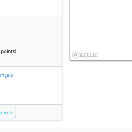
 points!
ançais