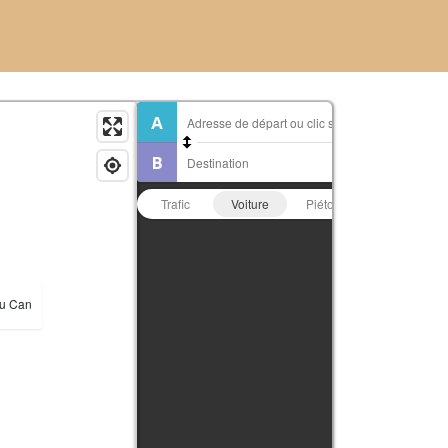
Trafic
Voiture
Piéton
Vélo
ou Can