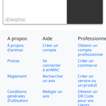
A propos
Aide
Professionne
À propos
Créer un
Obtenir un
d'animac
compte
compte
professionnel
Presse
Se
Créer un
connecter
commerce
à aniMAC
Règlement
Rechercher
Créer un
un avis
service ou
un produit
Conditions
Rédiger un
Obtenir un
générales
avis
QR Code
d’utilisation
pour vos
clients