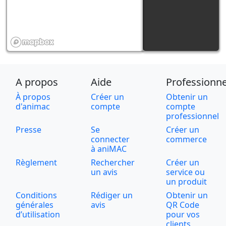
A propos
Aide
Professionne
À propos
Créer un
Obtenir un
d'animac
compte
compte
professionnel
Presse
Se
Créer un
connecter
commerce
à aniMAC
Règlement
Rechercher
Créer un
un avis
service ou
un produit
Conditions
Rédiger un
Obtenir un
générales
avis
QR Code
d’utilisation
pour vos
clients