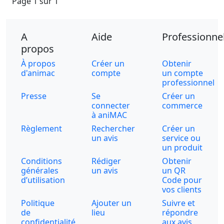
Page 1 sur 1
A
Aide
Professionne
propos
À propos
Créer un
Obtenir
d'animac
compte
un compte
professionnel
Presse
Se
Créer un
connecter
commerce
à aniMAC
Règlement
Rechercher
Créer un
un avis
service ou
un produit
Conditions
Rédiger
Obtenir
générales
un avis
un QR
d’utilisation
Code pour
vos clients
Politique
Ajouter un
Suivre et
de
lieu
répondre
confidentialité
aux avis