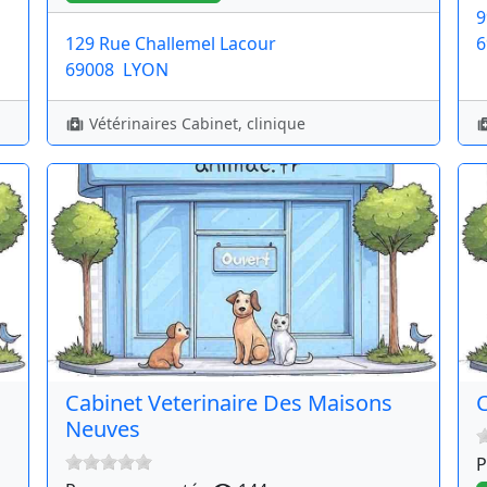
9
129 Rue Challemel Lacour
6
69008
LYON
Vétérinaires Cabinet, clinique
Cabinet Veterinaire Des Maisons
C
Neuves
P