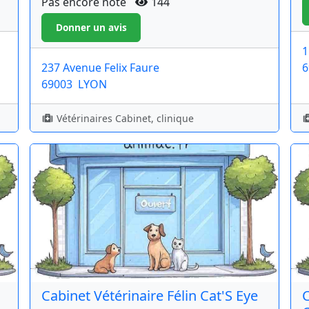
Pas encore noté
144
1
237 Avenue Felix Faure
6
69003
LYON
Vétérinaires Cabinet, clinique
Cabinet Vétérinaire Félin Cat'S Eye
C