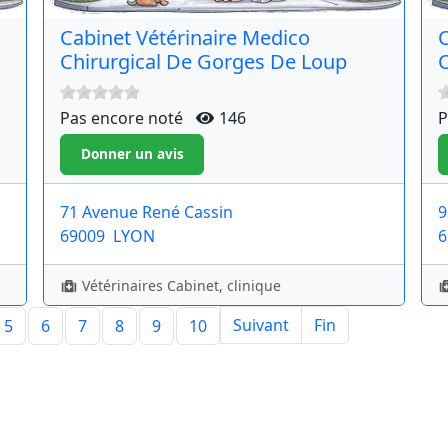
Cabinet Vétérinaire Medico
C
Chirurgical De Gorges De Loup
C
Pas encore noté
146
P
71 Avenue René Cassin
9
69009
LYON
6
Vétérinaires Cabinet, clinique
Suivant
Fin
5
6
7
8
9
10