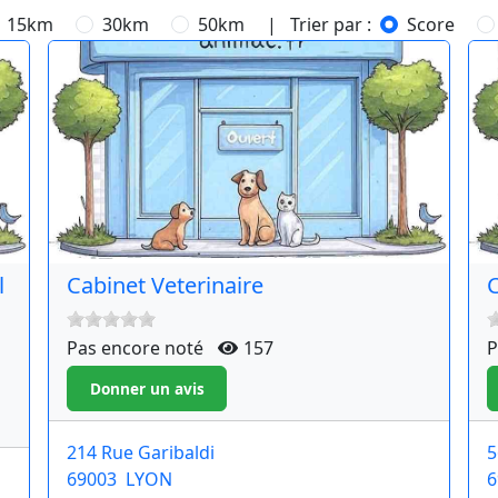
15km
30km
50km
| Trier par :
Score
l
Cabinet Veterinaire
C
Pas encore noté
157
P
214 Rue Garibaldi
5
69003
LYON
6