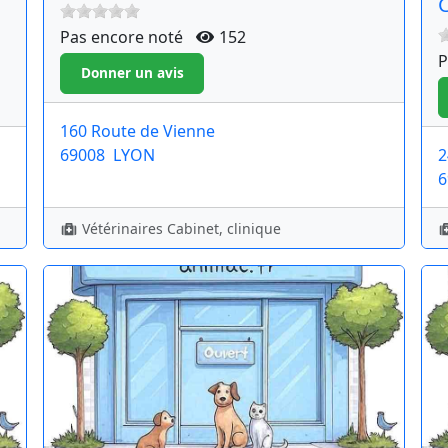
C
Pas encore noté
152
P
160 Route de Vienne
69008
LYON
2
6
Vétérinaires Cabinet, clinique