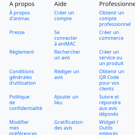
A propos
Aide
Professionne
À propos
Créer un
Obtenir un
d'animac
compte
compte
professionnel
Presse
Se
Créer un
connecter
commerce
à aniMAC
Règlement
Rechercher
Créer un
un avis
service ou
un produit
Conditions
Rédiger un
Obtenir un
générales
avis
QR Code
d’utilisation
pour vos
clients
Politique
Ajouter un
Suivre et
de
lieu
répondre
confidentialité
aux avis
déposés
Modifier
Gratification
Widget /
mes
des avis
Outils
préférences
intégrés