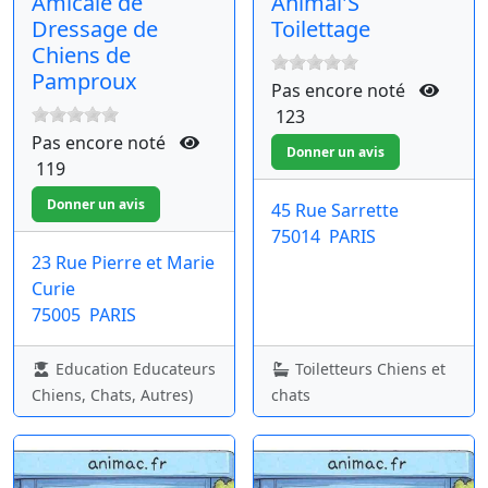
Amicale de
Animal'S
Dressage de
Toilettage
Chiens de
Pamproux
Pas encore noté
123
Pas encore noté
119
45 Rue Sarrette
75014
PARIS
23 Rue Pierre et Marie
Curie
75005
PARIS
Education Educateurs
Toiletteurs Chiens et
Chiens, Chats, Autres)
chats