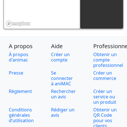
A propos
Aide
Professionne
À propos
Créer un
Obtenir un
d'animac
compte
compte
professionnel
Presse
Se
Créer un
connecter
commerce
à aniMAC
Règlement
Rechercher
Créer un
un avis
service ou
un produit
Conditions
Rédiger un
Obtenir un
générales
avis
QR Code
d’utilisation
pour vos
clients