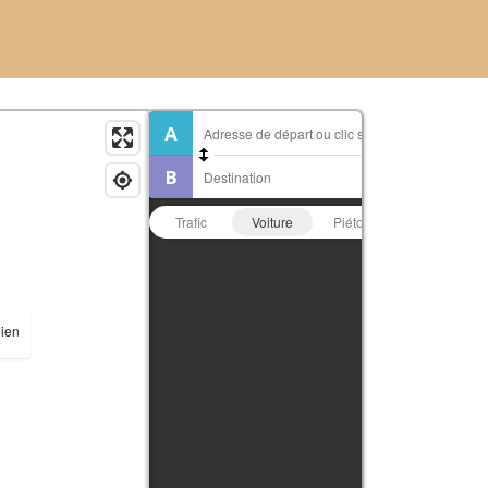
Trafic
Voiture
Piéton
Vélo
ien