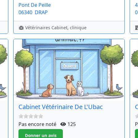
Pont De Peille
4
06340
DRAP
0
Vétérinaires Cabinet, clinique
Cabinet Vétérinaire De L'Ubac
C
Pas encore noté
125
P