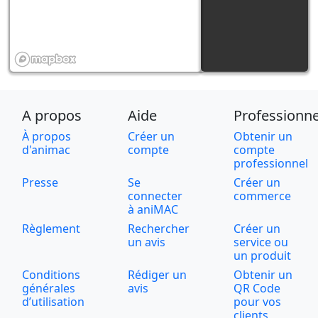
A propos
Aide
Professionne
À propos
Créer un
Obtenir un
d'animac
compte
compte
professionnel
Presse
Se
Créer un
connecter
commerce
à aniMAC
Règlement
Rechercher
Créer un
un avis
service ou
un produit
Conditions
Rédiger un
Obtenir un
générales
avis
QR Code
d’utilisation
pour vos
clients