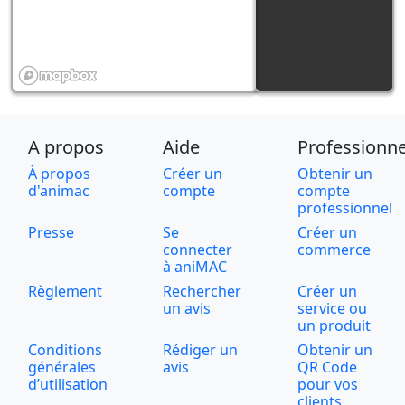
A propos
Aide
Professionne
À propos
Créer un
Obtenir un
d'animac
compte
compte
professionnel
Presse
Se
Créer un
connecter
commerce
à aniMAC
Règlement
Rechercher
Créer un
un avis
service ou
un produit
Conditions
Rédiger un
Obtenir un
générales
avis
QR Code
d’utilisation
pour vos
clients