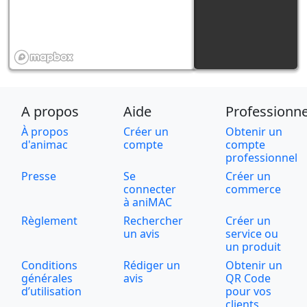
A propos
Aide
Professionne
À propos
Créer un
Obtenir un
d'animac
compte
compte
professionnel
Presse
Se
Créer un
connecter
commerce
à aniMAC
Règlement
Rechercher
Créer un
un avis
service ou
un produit
Conditions
Rédiger un
Obtenir un
générales
avis
QR Code
d’utilisation
pour vos
clients