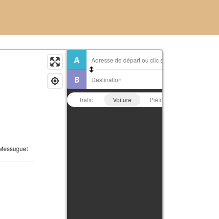
Trafic
Voiture
Piéton
Vélo
 Messuguet