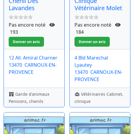
Chenil Des
Clinique
Lavandes
Vétérinaire Molet
Pas encore noté
Pas encore noté
193
184
12 All. Amiral Charner
4 Bld Marechal
13470
CARNOUX-EN-
Lyautey
PROVENCE
13470
CARNOUX-EN-
PROVENCE
Garde d'animaux
Vétérinaires Cabinet,
Pensions, chenils
clinique