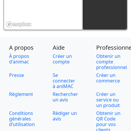
A propos
Aide
Professionne
À propos
Créer un
Obtenir un
d'animac
compte
compte
professionnel
Presse
Se
Créer un
connecter
commerce
à aniMAC
Règlement
Rechercher
Créer un
un avis
service ou
un produit
Conditions
Rédiger un
Obtenir un
générales
avis
QR Code
d’utilisation
pour vos
clients