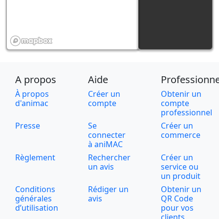
A propos
Aide
Professionne
À propos
Créer un
Obtenir un
d'animac
compte
compte
professionnel
Presse
Se
Créer un
connecter
commerce
à aniMAC
Règlement
Rechercher
Créer un
un avis
service ou
un produit
Conditions
Rédiger un
Obtenir un
générales
avis
QR Code
d’utilisation
pour vos
clients