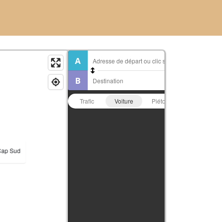
Trafic
Voiture
Piéton
Vélo
 Cap Sud