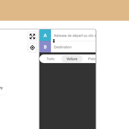
Trafic
Voiture
Piéton
Vélo
ry