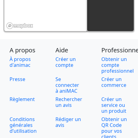
A propos
Aide
Professionne
À propos
Créer un
Obtenir un
d'animac
compte
compte
professionnel
Presse
Se
Créer un
connecter
commerce
à aniMAC
Règlement
Rechercher
Créer un
un avis
service ou
un produit
Conditions
Rédiger un
Obtenir un
générales
avis
QR Code
d’utilisation
pour vos
clients