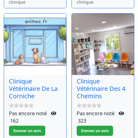
clinique
clinique
Clinique
Clinique
Vétérinaire De La
Vétérinaire Des 4
Corniche
Chemins
Pas encore noté
Pas encore noté
162
323