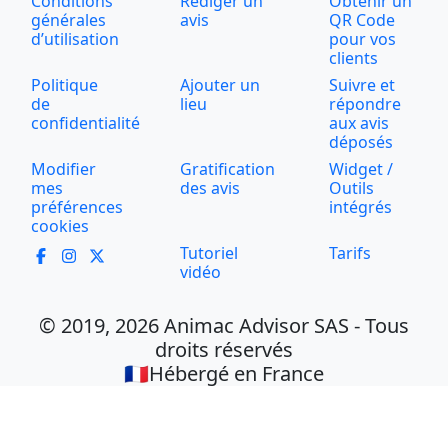
Conditions
Rédiger un
Obtenir un
générales
avis
QR Code
d’utilisation
pour vos
clients
Politique
Ajouter un
Suivre et
de
lieu
répondre
confidentialité
aux avis
déposés
Modifier
Gratification
Widget /
mes
des avis
Outils
préférences
intégrés
cookies
Tutoriel
Tarifs
vidéo
© 2019, 2026 Animac Advisor SAS - Tous
droits réservés
🇫🇷Hébergé en France