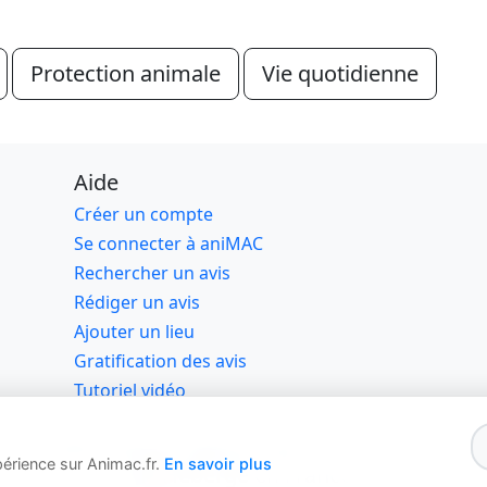
Protection animale
Vie quotidienne
Aide
Créer un compte
Se connecter à aniMAC
Rechercher un avis
Rédiger un avis
Ajouter un lieu
Gratification des avis
Tutoriel vidéo
019, 2026 Animac Advisor SAS - Tous droits rése
périence sur Animac.fr.
En savoir plus
🇫🇷Hébergé en France