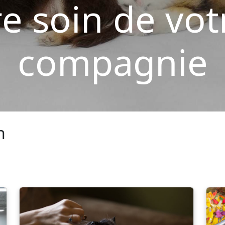
e soin de vot
compagnie
n