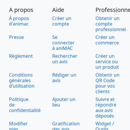
A propos
Aide
Professionne
À propos
Créer un
Obtenir un
d'animac
compte
compte
professionnel
Presse
Se
Créer un
connecter
commerce
à aniMAC
Règlement
Rechercher
Créer un
un avis
service ou
un produit
Conditions
Rédiger un
Obtenir un
générales
avis
QR Code
d’utilisation
pour vos
clients
Politique
Ajouter un
Suivre et
de
lieu
répondre
confidentialité
aux avis
déposés
Modifier
Gratification
Widget /
mes
des avis
Outils