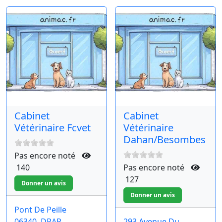
Cabinet
Cabinet
Vétérinaire Fcvet
Vétérinaire
Dahan/Besombes
Pas encore noté
140
Pas encore noté
127
Pont De Peille
06340
DRAP
293 Avenue Du