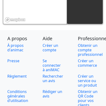
A propos
Aide
Professionne
À propos
Créer un
Obtenir un
d'animac
compte
compte
professionnel
Presse
Se
Créer un
connecter
commerce
à aniMAC
Règlement
Rechercher
Créer un
un avis
service ou
un produit
Conditions
Rédiger un
Obtenir un
générales
avis
QR Code
d’utilisation
pour vos
clients