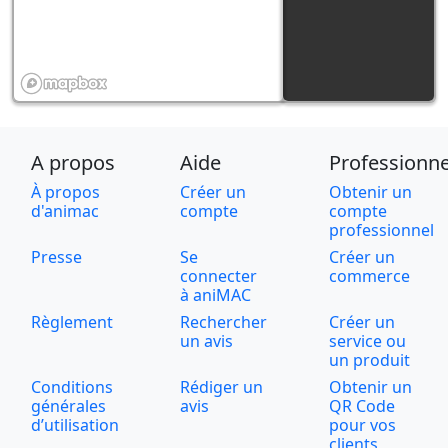
A propos
Aide
Professionne
À propos
Créer un
Obtenir un
d'animac
compte
compte
professionnel
Presse
Se
Créer un
connecter
commerce
à aniMAC
Règlement
Rechercher
Créer un
un avis
service ou
un produit
Conditions
Rédiger un
Obtenir un
générales
avis
QR Code
d’utilisation
pour vos
clients