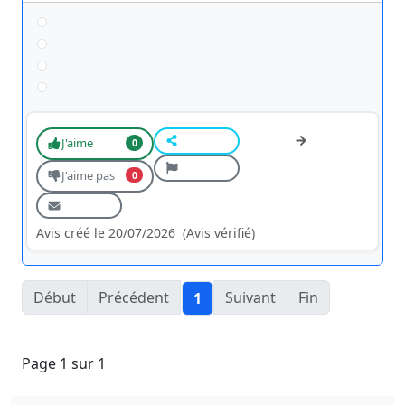
J'aime
0
J'aime pas
0
Avis créé le 20/07/2026
(Avis vérifié)
Début
Précédent
Suivant
Fin
1
Page 1 sur 1