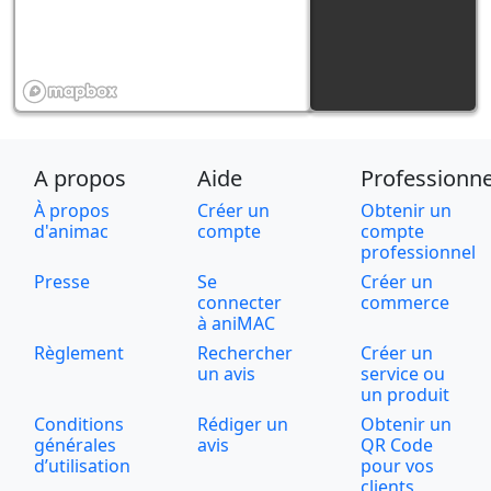
A propos
Aide
Professionne
À propos
Créer un
Obtenir un
d'animac
compte
compte
professionnel
Presse
Se
Créer un
connecter
commerce
à aniMAC
Règlement
Rechercher
Créer un
un avis
service ou
un produit
Conditions
Rédiger un
Obtenir un
générales
avis
QR Code
d’utilisation
pour vos
clients