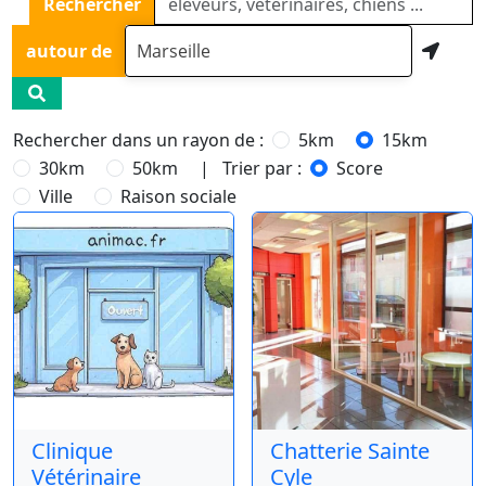
Rechercher
autour de
Rechercher dans un rayon de :
5km
15km
30km
50km
| Trier par :
Score
Ville
Raison sociale
Clinique
Chatterie Sainte
Vétérinaire
Cyle