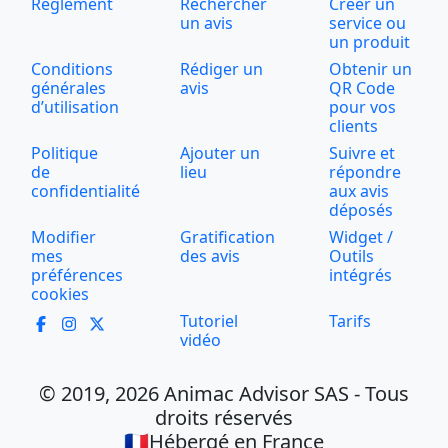
Règlement
Rechercher
Créer un
un avis
service ou
un produit
Conditions
Rédiger un
Obtenir un
générales
avis
QR Code
d’utilisation
pour vos
clients
Politique
Ajouter un
Suivre et
de
lieu
répondre
confidentialité
aux avis
déposés
Modifier
Gratification
Widget /
mes
des avis
Outils
préférences
intégrés
cookies
Tutoriel
Tarifs
vidéo
© 2019, 2026 Animac Advisor SAS - Tous
droits réservés
🇫🇷Hébergé en France