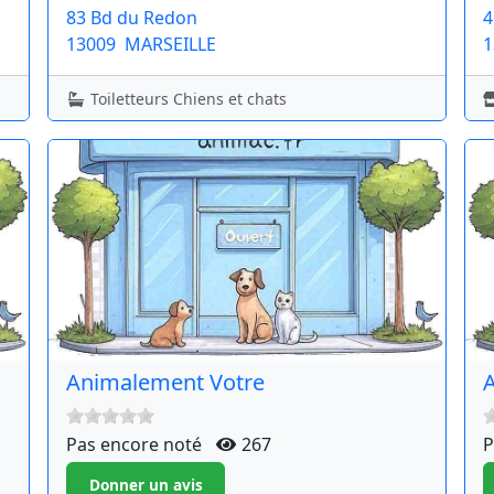
83 Bd du Redon
4
13009
MARSEILLE
1
Toiletteurs Chiens et chats
Animalement Votre
A
Pas encore noté
267
P