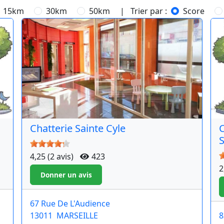
15km
30km
50km
| Trier par :
Score
Chatterie Sainte Cyle
C
S
4,25 (2 avis)
423
2
67 Rue De L'Audience
13011
MARSEILLE
8