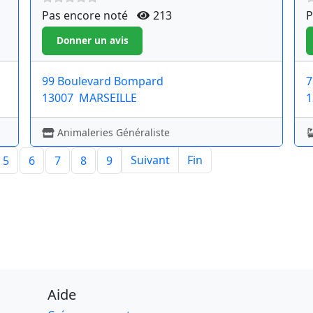
Pas encore noté
213
P
99 Boulevard Bompard
7
13007
MARSEILLE
1
Animaleries Généraliste
Suivant
Fin
5
6
7
8
9
Aide