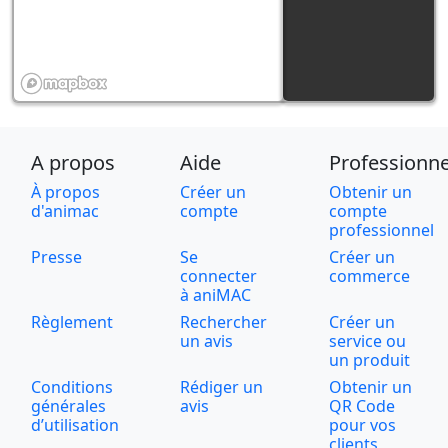
A propos
Aide
Professionne
À propos
Créer un
Obtenir un
d'animac
compte
compte
professionnel
Presse
Se
Créer un
connecter
commerce
à aniMAC
Règlement
Rechercher
Créer un
un avis
service ou
un produit
Conditions
Rédiger un
Obtenir un
générales
avis
QR Code
d’utilisation
pour vos
clients