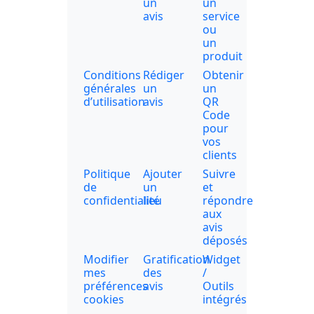
un
un
avis
service
ou
un
produit
Conditions
Rédiger
Obtenir
générales
un
un
d’utilisation
avis
QR
Code
pour
vos
clients
Politique
Ajouter
Suivre
de
un
et
confidentialité
lieu
répondre
aux
avis
déposés
Modifier
Gratification
Widget
mes
des
/
préférences
avis
Outils
cookies
intégrés