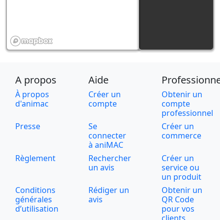
A propos
Aide
Professionne
À propos
Créer un
Obtenir un
d'animac
compte
compte
professionnel
Presse
Se
Créer un
connecter
commerce
à aniMAC
Règlement
Rechercher
Créer un
un avis
service ou
un produit
Conditions
Rédiger un
Obtenir un
générales
avis
QR Code
d’utilisation
pour vos
clients