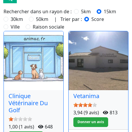
Rechercher dans un rayon de :
5km
15km
30km
50km
| Trier par :
Score
Ville
Raison sociale
Clinique
Vetanima
Vétérinaire Du
Golf
3,94 (9 avis)
813
1,00 (1 avis)
648