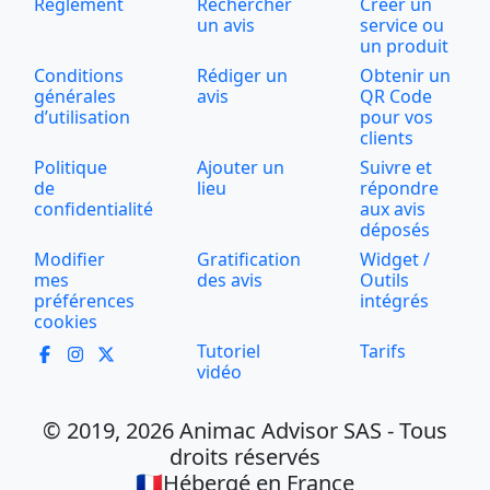
Règlement
Rechercher
Créer un
un avis
service ou
un produit
Conditions
Rédiger un
Obtenir un
générales
avis
QR Code
d’utilisation
pour vos
clients
Politique
Ajouter un
Suivre et
de
lieu
répondre
confidentialité
aux avis
déposés
Modifier
Gratification
Widget /
mes
des avis
Outils
préférences
intégrés
cookies
Tutoriel
Tarifs
vidéo
© 2019, 2026 Animac Advisor SAS - Tous
droits réservés
🇫🇷Hébergé en France