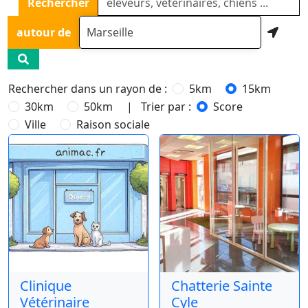
Rechercher
autour de
Rechercher dans un rayon de :
5km
15km
30km
50km
| Trier par :
Score
Ville
Raison sociale
Clinique
Chatterie Sainte
Vétérinaire
Cyle