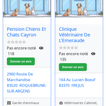
Pension Chiens Et
Clinique
Chats Cayron
Vétérinaire De
L'Emeraude
Pas encore noté
118
Pas encore noté
135
2960 Route De
Marchandise
164 Av. Lucien Boeuf
83520
ROQUEBRUNE-
83370
FREJUS
SUR-ARGENS
Garde d'animaux
Vétérinaires Cabinet,