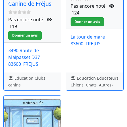
Canine de Fréjus
Pas encore noté
124
Pas encore noté
119
La tour de mare
83600
FREJUS
3490 Route de
Malpasset D37
83600
FREJUS
Education Clubs
Education Educateurs
canins
Chiens, Chats, Autres)