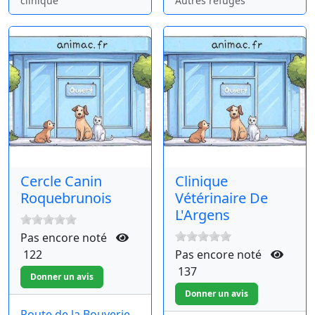
clinique
Autres refuges
Cercle Canin
Clinique
Roquebrunois
Vétérinaire De
L'Argens
Pas encore noté
122
Pas encore noté
137
Route de la Bouverie